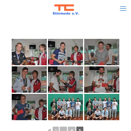
◄
1
...
4
5