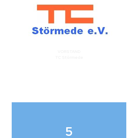
VORSTAND
TC Störmede
5