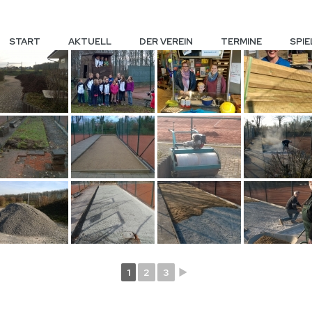
START
AKTUELL
DER VEREIN
TERMINE
SPIE
1
2
3
►