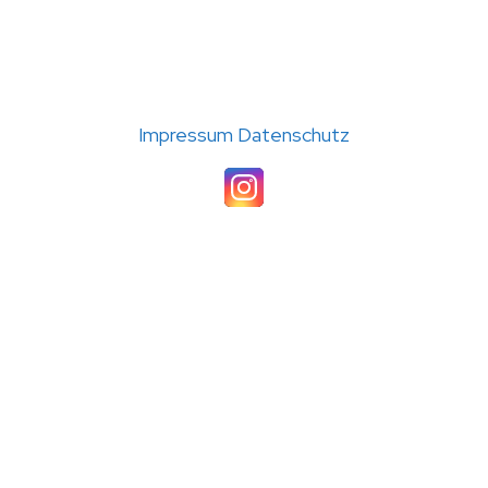
(C) 2026 TC Störmede · Umsetzung: A24-data
Impressum
Datenschutz