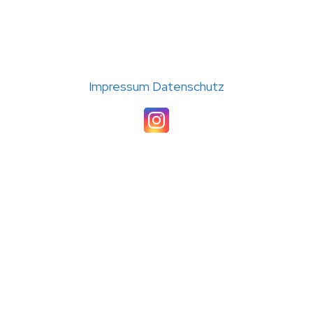
(C) 2026 TC Störmede · Umsetzung: A24-data
Impressum
Datenschutz