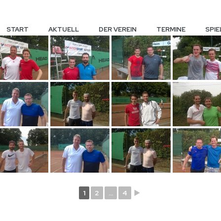
START
AKTUELL
DER VEREIN
TERMINE
SPIE
1
2
...
4
►