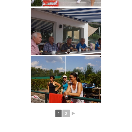
1
2
►