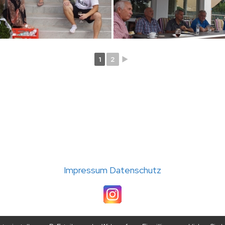
1
2
►
(C) 2026 TC Störmede · Umsetzung: A24-data
Impressum
Datenschutz