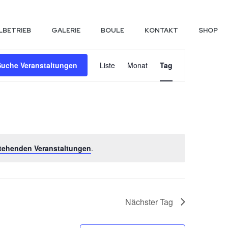
LBETRIEB
GALERIE
BOULE
KONTAKT
SHOP
Veransta
Suche Veranstaltungen
Liste
Monat
Tag
Ansichte
Navigatio
tehenden Veranstaltungen
.
Nächster Tag