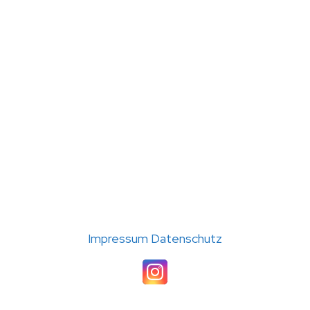
(C) 2026 TC Störmede · Umsetzung: A24-data
Impressum
Datenschutz