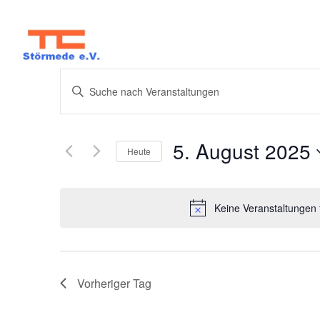
Veranstaltun
Bitte
Schlüsselwort
Suche
eingeben.
5. August 2025
Suche
Heute
und
nach
Datum
Veranstaltungen
wählen.
Keine Veranstaltungen 
Schlüsselwort.
Ansichten,
Navigation
Vorheriger Tag