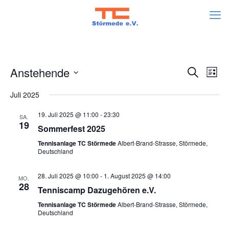
Veran
Ve
Anstehende
Suche
Liste
An
Datum
Such
Juli 2025
wählen.
Na
und
19. Juli 2025 @ 11:00
-
23:30
SA.
19
Sommerfest 2025
Ansic
Tennisanlage TC Störmede
Albert-Brand-Strasse, Störmede,
Deutschland
Navig
28. Juli 2025 @ 10:00
-
1. August 2025 @ 14:00
MO.
28
Tenniscamp Dazugehören e.V.
Tennisanlage TC Störmede
Albert-Brand-Strasse, Störmede,
Deutschland