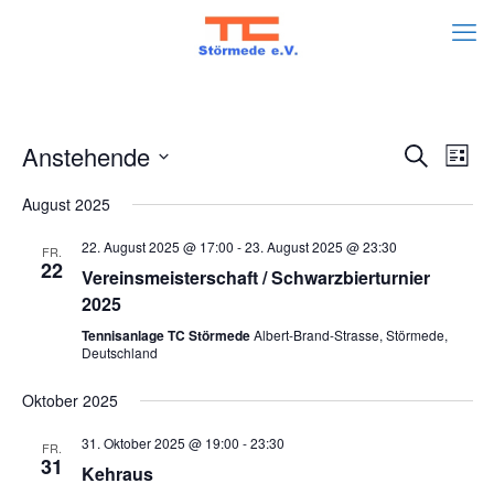
Veran
Ve
Anstehende
Suche
Liste
An
Datum
Such
August 2025
wählen.
Na
und
22. August 2025 @ 17:00
-
23. August 2025 @ 23:30
FR.
22
Vereinsmeisterschaft / Schwarzbierturnier
Ansic
2025
Navig
Tennisanlage TC Störmede
Albert-Brand-Strasse, Störmede,
Deutschland
Oktober 2025
31. Oktober 2025 @ 19:00
-
23:30
FR.
31
Kehraus