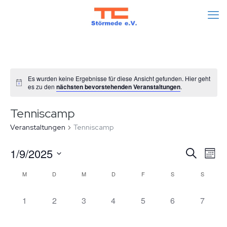
Es wurden keine Ergebnisse für diese Ansicht gefunden. Hier geht
es zu den
nächsten bevorstehenden Veranstaltungen
.
Tenniscamp
Veranstaltungen
Tenniscamp
Veran
Ve
1/9/2025
Suche
Mon
An
Datum
Such
Kalender
M
D
M
D
F
S
S
wählen.
Na
und
von
0
0
0
0
0
0
0
1
2
3
4
5
6
7
Veranstaltungen,
Veranstaltungen,
Veranstaltungen,
Veranstaltungen,
Veranstaltungen,
Veranstaltungen
Veranst
Ansic
Veranstaltungen