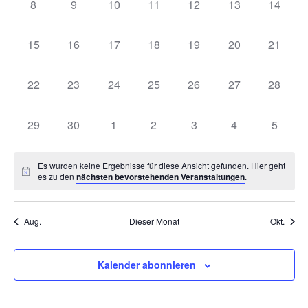
0
0
0
0
0
0
0
8
9
10
11
12
13
14
Navig
Veranstaltungen,
Veranstaltungen,
Veranstaltungen,
Veranstaltungen,
Veranstaltungen,
Veranstaltungen
Veranst
0
0
0
0
0
0
0
15
16
17
18
19
20
21
Veranstaltungen,
Veranstaltungen,
Veranstaltungen,
Veranstaltungen,
Veranstaltungen,
Veranstaltungen
Veranst
0
0
0
0
0
0
0
22
23
24
25
26
27
28
Veranstaltungen,
Veranstaltungen,
Veranstaltungen,
Veranstaltungen,
Veranstaltungen,
Veranstaltungen
Veranst
0
0
0
0
0
0
0
29
30
1
2
3
4
5
Veranstaltungen,
Veranstaltungen,
Veranstaltungen,
Veranstaltungen,
Veranstaltungen,
Veranstaltungen
Veranst
Es wurden keine Ergebnisse für diese Ansicht gefunden. Hier geht
es zu den
nächsten bevorstehenden Veranstaltungen
.
Aug.
Dieser Monat
Okt.
Kalender abonnieren