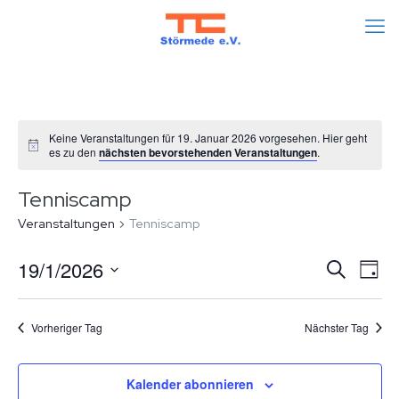
Keine Veranstaltungen für 19. Januar 2026 vorgesehen. Hier geht
es zu den
nächsten bevorstehenden Veranstaltungen
.
Tenniscamp
Veranstaltungen
Tenniscamp
Veran
Ve
19/1/2026
Suche
Tag
An
Datum
Such
wählen.
Na
Vorheriger Tag
Nächster Tag
und
Ansic
Kalender abonnieren