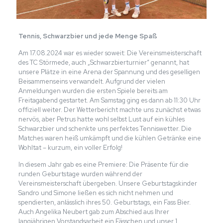
Tennis, Schwarzbier und jede Menge Spaß
Am 17.08.2024 war es wieder soweit: Die Vereinsmeisterschaft
des TC Störmede, auch „Schwarzbierturnier“ genannt, hat
unsere Plätze in eine Arena der Spannung und des geselligen
Beisammenseins verwandelt. Aufgrund der vielen
Anmeldungen wurden die ersten Spiele bereits am
Freitagabend gestartet. Am Samstag ging es dann ab 11:30 Uhr
offiziell weiter. Der Wetterbericht machte uns zunächst etwas
nervös, aber Petrus hatte wohl selbst Lust auf ein kühles
Schwarzbier und schenkte uns perfektes Tenniswetter. Die
Matches waren heiß umkämpft und die kühlen Getränke eine
Wohltat – kurzum, ein voller Erfolg!
In diesem Jahr gab es eine Premiere: Die Präsente für die
runden Geburtstage wurden während der
Vereinsmeisterschaft übergeben. Unsere Geburtstagskinder
Sandro und Simone ließen es sich nicht nehmen und
spendierten, anlässlich ihres 50. Geburtstags, ein Fass Bier.
Auch Angelika Neubert gab zum Abschied aus Ihrer
langjährigen Vorstandsarbeit ein Fässchen und unser 1.