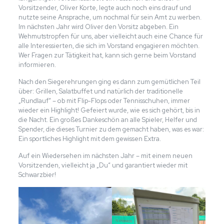
Vorsitzender, Oliver Korte, legte auch noch eins drauf und
nutzte seine Ansprache, um nochmal für sein Amt zu werben.
Im nächsten Jahr wird Oliver den Vorsitz abgeben. Ein
Wehmutstropfen für uns, aber vielleicht auch eine Chance für
alle Interessierten, die sich im Vorstand engagieren möchten.
Wer Fragen zur Tätigkeit hat, kann sich gerne beim Vorstand
informieren.
Nach den Siegerehrungen ging es dann zum gemütlichen Teil
über: Grillen, Salatbuffet und natürlich der traditionelle
„Rundlauf“ – ob mit Flip-Flops oder Tennisschuhen, immer
wieder ein Highlight! Gefeiert wurde, wie es sich gehört, bis in
die Nacht. Ein großes Dankeschön an alle Spieler, Helfer und
Spender, die dieses Turnier zu dem gemacht haben, was es war:
Ein sportliches Highlight mit dem gewissen Extra.
Auf ein Wiedersehen im nächsten Jahr – mit einem neuen
Vorsitzenden, vielleicht ja „Du“ und garantiert wieder mit
Schwarzbier!