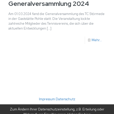
Generalversammlung 2024
Am 01.03.2024 fand die Generalversammlung des TC Störmede
in der Gaststätte Pohle statt. Die Veranstaltung lockte
zahlreiche Mitglieder des Tennisvereins, die sich über die
aktuellen Entwicklungen
[…]
Mehr...
(C) 2026 TC Störmede · Umsetzung: A24-data
Impressum
Datenschutz
Zum Ändern Ihrer Datenschutzeinstellung, z.B. Erteilung oder