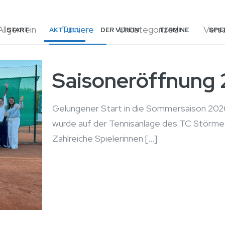
Allgemein
Turniere
Uncategorized
Vers
START
AKTUELL
DER VEREIN
TERMINE
SPIE
Saisoneröffnung
Gelungener Start in die Sommersaison 20
wurde auf der Tennisanlage des TC Störmed
Zahlreiche Spielerinnen
[…]