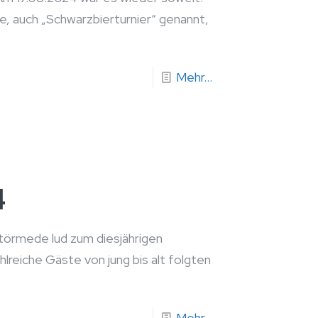
, auch „Schwarzbierturnier“ genannt,
Mehr...
4
törmede lud zum diesjährigen
hlreiche Gäste von jung bis alt folgten
Mehr...