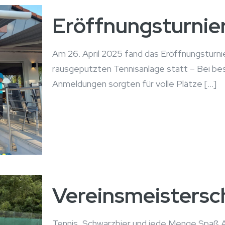
Eröffnungsturnie
Am 26. April 2025 fand das Eröffnungsturn
rausgeputzten Tennisanlage statt – Bei be
Anmeldungen sorgten für volle Plätze
[…]
Vereinsmeistersc
Tennis, Schwarzbier und jede Menge Spaß 